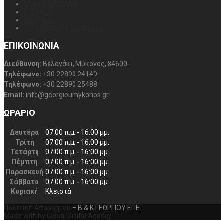
ΜΟΝΩΤΙΚΑ ΥΛΙΚΑ
ΕΡΓΑΛΕΙΑ
ΣΙΔΕΡΙΚΑ
ΓΕΡΑΝΟΦΟΡΑ ΟΧΗΜΑΤΑ
ΕΠΙΚΟΙΝΩΝΙΑ
Διεύθυνση:
Βελανάκι, Μύκονος, 84600.
Τηλέφωνο:
+30 22890 24149
Τηλέφωνο:
+30 22890 25488
Email:
info@georgioumykonos.gr
ΩΡΑΡΙΟ
Δευτέρα
07:00 π.μ. - 16:00 μμ.
Τρίτη
07:00 π.μ. - 16:00 μμ.
Τετάρτη
07:00 π.μ. - 16:00 μμ.
Πέμπτη
07:00 π.μ. - 16:00 μμ.
Παρασκευή
07:00 π.μ. - 16:00 μμ.
Σάββατο
07:00 π.μ. - 16:00 μμ.
Κυριακή
Κλειστά
Πολιτική Απορρήτου
– Β & Κ ΓΕΩΡΓΙΟΥ ΕΠΕ
Made with
by Glocal Digital Agency