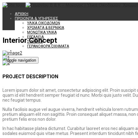
ΑΡΧΙΚΗ
ΠΡΟΙΟΝΤΑ & ΥΠΗΡΕΣΙΕΣ
ΥΛΙΚΑ ΟΙΚΟΔΟΜΩΝ
ΧΡΩΜΑΤΑ & ΒΕΡΝΙΚΙΑ
ΜΟΝΩΤΙΚΑ ΥΛΙΚΑ
ΕΡΓΑΛΕΙΑ
Interior Concept
ΣΙΔΕΡΙΚΑ
ΓΕΡΑΝΟΦΟΡΑ ΟΧΗΜΑΤΑ
ΕΠΙΚΟΙΝΩΝΙΑ
Toggle navigation
PROJECT DESCRIPTION
Lorem ipsum dolor sit amet, consectetur adipiscing elit. Proin suscipit co
quam id elit hendrerit semper feugiat id nunc. Morbi quis justo velit. Dui
nec feugiat tempus.
Nulla facilisis augue vel augue viverra, hendrerit vehicula lorem rutrum
pretium aliquam elit non sagittis. Proin consequat aliquet massa, non 
pretium felis eros non dolor.
In hac habitasse platea dictumst. Curabitur laoreet eros nec aliquam ali
sodales euismod quis vitae metus. Praesent interdum tincidunt nibh fini