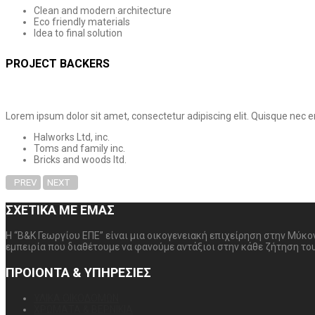
Clean and modern architecture
Eco friendly materials
Idea to final solution
PROJECT BACKERS
Lorem ipsum dolor sit amet, consectetur adipiscing elit. Quisque nec er
Halworks Ltd, inc.
Toms and family inc.
Bricks and woods ltd.
PREV
NEXT
ΣΧΕΤΙΚΑ ΜΕ ΕΜΑΣ
Η “Β&Κ Γεωργίου ΕΠΕ” είναι μια οικογενειακή επιχείρηση στην Μύκ
εμπειρία που διαθέτουμε να φανούμε αντάξιοι στην κάθε ζήτηση το
ΠΡΟΙΟΝΤΑ & ΥΠΗΡΕΣΙΕΣ
ΥΛΙΚΑ ΟΙΚΟΔΟΜΩΝ
ΧΡΩΜΑΤΑ & ΒΕΡΝΙΚΙΑ