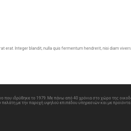
at erat. Integer blandit, nulla quis fermentum hendrerit, nisi diam vive
ονο που ιδρύθηκε το 1979. Με πάνω από 40 χρόνια στο χώρο της οικο
υ πελάτη με την παροχή υψηλού επιπέδου υπηρεσιών και με προϊόντα