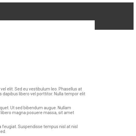
 vel elit. Sed eu vestibulum leo. Phasellus at
 dapibus libero vel porttitor. Nulla tempor elit
 aliquet. Ut sed bibendum augue. Nullam
ue, libero magna posuere massa, sit amet
 a feugiat. Suspendisse tempus nisl at nisl
sed.