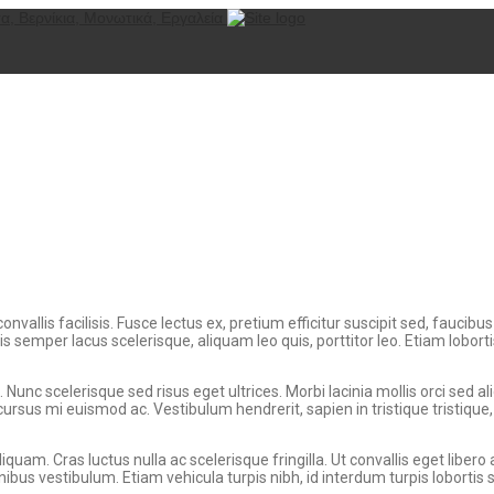
nvallis facilisis. Fusce lectus ex, pretium efficitur suscipit sed, faucibus
s semper lacus scelerisque, aliquam leo quis, porttitor leo. Etiam lobortis
. Nunc scelerisque sed risus eget ultrices. Morbi lacinia mollis orci sed
cursus mi euismod ac. Vestibulum hendrerit, sapien in tristique tristiq
quam. Cras luctus nulla ac scelerisque fringilla. Ut convallis eget libero
bus vestibulum. Etiam vehicula turpis nibh, id interdum turpis lobortis 