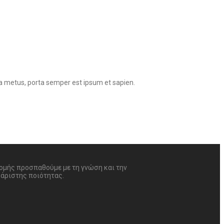
rra metus, porta semper est ipsum et sapien.
δομής προσπαθούμε με τη γνώση και την
 άριστης ποιότητας.