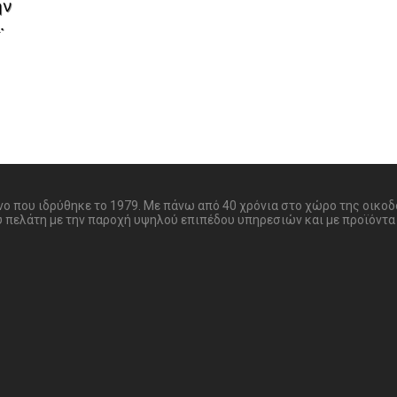
ην
.
ονο που ιδρύθηκε το 1979. Με πάνω από 40 χρόνια στο χώρο της οικο
υ πελάτη με την παροχή υψηλού επιπέδου υπηρεσιών και με προϊόντα