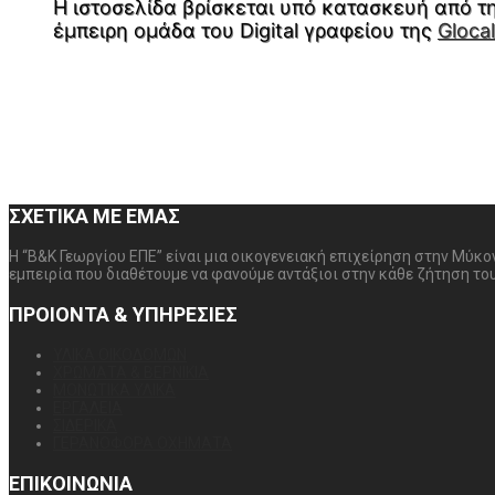
Η ιστοσελίδα βρίσκεται υπό κατασκευή από τ
έμπειρη ομάδα του Digital γραφείου της
Glocal
ΣΧΕΤΙΚΑ ΜΕ ΕΜΑΣ
Η “Β&Κ Γεωργίου ΕΠΕ” είναι μια οικογενειακή επιχείρηση στην Μύκ
εμπειρία που διαθέτουμε να φανούμε αντάξιοι στην κάθε ζήτηση το
ΠΡΟΙΟΝΤΑ & ΥΠΗΡΕΣΙΕΣ
ΥΛΙΚΑ ΟΙΚΟΔΟΜΩΝ
ΧΡΩΜΑΤΑ & ΒΕΡΝΙΚΙΑ
ΜΟΝΩΤΙΚΑ ΥΛΙΚΑ
ΕΡΓΑΛΕΙΑ
ΣΙΔΕΡΙΚΑ
ΓΕΡΑΝΟΦΟΡΑ ΟΧΗΜΑΤΑ
ΕΠΙΚΟΙΝΩΝΙΑ