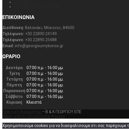
ΣΙΔΕΡΙΚΑ
ΓΕΡΑΝΟΦΟΡΑ ΟΧΗΜΑΤΑ
ΕΠΙΚΟΙΝΩΝΙΑ
Διεύθυνση:
Βελανάκι, Μύκονος, 84600.
Τηλέφωνο:
+30 22890 24149
Τηλέφωνο:
+30 22890 25488
Email:
info@georgioumykonos.gr
ΩΡΑΡΙΟ
Δευτέρα
07:00 π.μ. - 16:00 μμ.
Τρίτη
07:00 π.μ. - 16:00 μμ.
Τετάρτη
07:00 π.μ. - 16:00 μμ.
Πέμπτη
07:00 π.μ. - 16:00 μμ.
Παρασκευή
07:00 π.μ. - 16:00 μμ.
Σάββατο
07:00 π.μ. - 16:00 μμ.
Κυριακή
Κλειστά
Πολιτική Απορρήτου
– Β & Κ ΓΕΩΡΓΙΟΥ ΕΠΕ
Made with
by Glocal Digital Agency
Χρησιμοποιούμε cookies για να διασφαλίσουμε ότι σας παρέχουμε τ