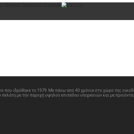
ονο που ιδρύθηκε το 1979. Με πάνω από 40 χρόνια στο χώρο της οικο
υ πελάτη με την παροχή υψηλού επιπέδου υπηρεσιών και με προϊόντα